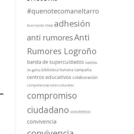
#quenotecomaneltarro
adhesión
Acercando Vidas
Anti
anti rumores
Rumores Logroño
banda de supercuidados
batallas
campaña
biblioteca humana
de gallos
centros educativos
colaboración
competencias interculturales
compromiso
ciudadano
concéntrico
convivencia
convivencia