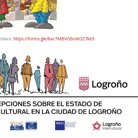
enlace:
https://forms.gle/bxc7MBVGBoW3Z7ke9