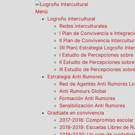
Saltar
contenido
Menú
Logroño Intercultural
Redes interculturales
I Plan de Convivencia e Integra
II Plan de Convivencia Intercultu
(III Plan) Estrategia Logroño Int
I Estudio de Percepciones sobre 
II Estudio de Percepciones sobre
III Estudio de Percepciones sobre
Estrategia Anti Rumores
Red de Agentes Anti Rumores L
Anti Rumours Global
Formación Anti Rumores
Sensibilización Anti Rumores
Gradúate en convivencia
2017-2018: Compromiso escolar 
2018-2019: Escuelas Libres de 
2019-2020: Un cole de cuidado(