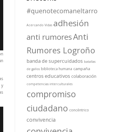
#quenotecomaneltarro
adhesión
Acercando Vidas
Anti
anti rumores
Rumores Logroño
ón
banda de supercuidados
ún
batallas
campaña
biblioteca humana
de gallos
centros educativos
colaboración
as
competencias interculturales
 y
compromiso
as
ciudadano
concéntrico
convivencia
convivencia