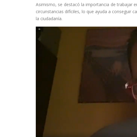
Asimismo, se destacó la importancia de trabajar
circunstancias difíciles, lo que ayuda a conseguir 
la ciudadanía.