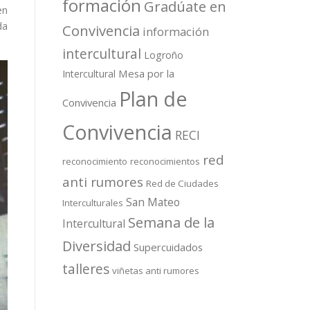
formación
Gradúate en
en
da
Convivencia
información
intercultural
Logroño
Mesa por la
Intercultural
Plan de
Convivencia
Convivencia
RECI
red
reconocimiento
reconocimientos
anti rumores
Red de Ciudades
San Mateo
Interculturales
Semana de la
Intercultural
Diversidad
Supercuidados
talleres
viñetas anti rumores