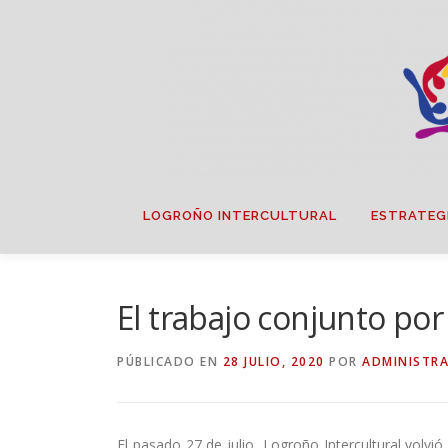
Saltar
contenido
LOGROÑO INTERCULTURAL
ESTRATEG
El trabajo conjunto por
PÚBLICADO EN
28 JULIO, 2020
POR
ADMINISTR
El pasado 27 de julio, Logroño Intercultural volv