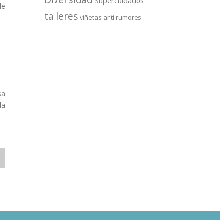
Supercuidados
de
talleres
viñetas anti rumores
sa
la