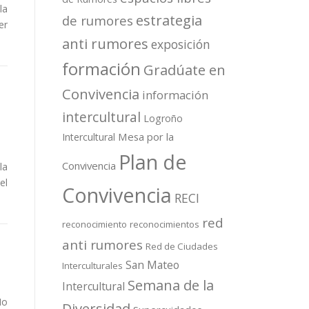
la
estrategia
de rumores
er
anti rumores
exposición
formación
Gradúate en
Convivencia
información
intercultural
Logroño
Mesa por la
Intercultural
Plan de
Convivencia
la
el
Convivencia
RECI
red
reconocimiento
reconocimientos
anti rumores
Red de Ciudades
San Mateo
Interculturales
Semana de la
Intercultural
No
Diversidad