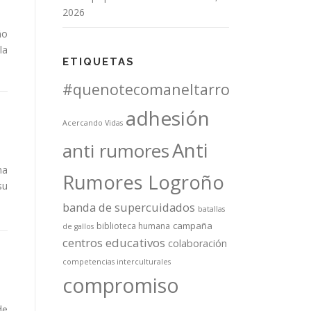
2026
ño
la
ETIQUETAS
#quenotecomaneltarro
adhesión
Acercando Vidas
Anti
anti rumores
na
Rumores Logroño
su
banda de supercuidados
batallas
campaña
biblioteca humana
de gallos
centros educativos
colaboración
competencias interculturales
compromiso
de