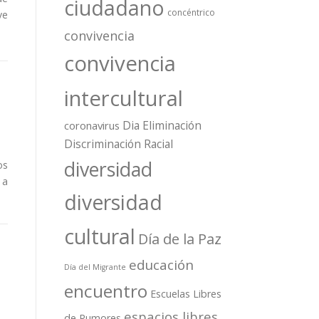
ciudadano
concéntrico
ve
convivencia
convivencia
intercultural
Dia Eliminación
coronavirus
Discriminación Racial
diversidad
os
 a
diversidad
cultural
Día de la Paz
educación
Día del Migrante
encuentro
Escuelas Libres
espacios libres
de Rumores