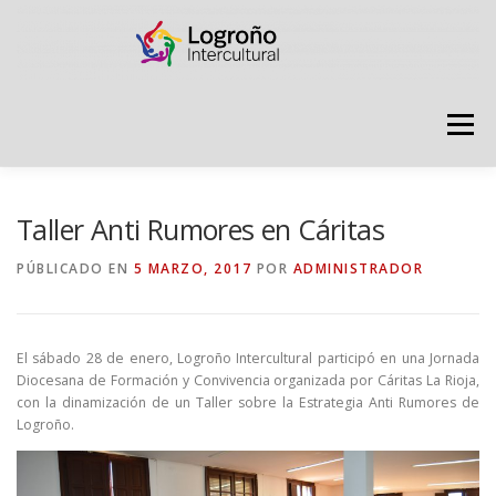
Saltar
contenido
Menú
LOGROÑO INTERCULTURAL
Taller Anti Rumores en Cáritas
PÚBLICADO EN
5 MARZO, 2017
POR
ADMINISTRADOR
ESTRATEGIA ANTI RUMORES
El sábado 28 de enero, Logroño Intercultural participó en una Jornada
GRADÚATE EN CONVIVENCIA
CAMPAÑAS
Diocesana de Formación y Convivencia organizada por Cáritas La Rioja,
con la dinamización de un Taller sobre la Estrategia Anti Rumores de
Logroño.
RECURSOS
PUNTO DE ACOGIDA