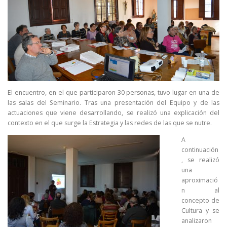
El encuentro, en el que participaron 30 personas, tuvo lugar en una de
las salas del Seminario. Tras una presentación del Equipo y de las
actuaciones que viene desarrollando, se realizó una explicación del
contexto en el que surge la Estrategia y las redes de las que se nutre.
A
continuación
, se realizó
una
aproximació
n al
concepto de
Cultura y se
analizaron