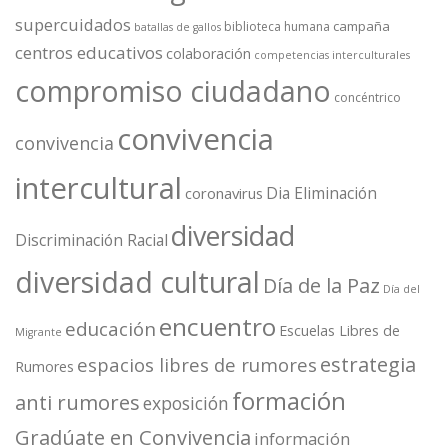
supercuidados
campaña
biblioteca humana
batallas de gallos
centros educativos
colaboración
competencias interculturales
compromiso ciudadano
concéntrico
convivencia
convivencia
intercultural
Dia Eliminación
coronavirus
diversidad
Discriminación Racial
diversidad cultural
Día de la Paz
Día del
encuentro
educación
Escuelas Libres de
Migrante
estrategia
espacios libres de rumores
Rumores
formación
anti rumores
exposición
Gradúate en Convivencia
información