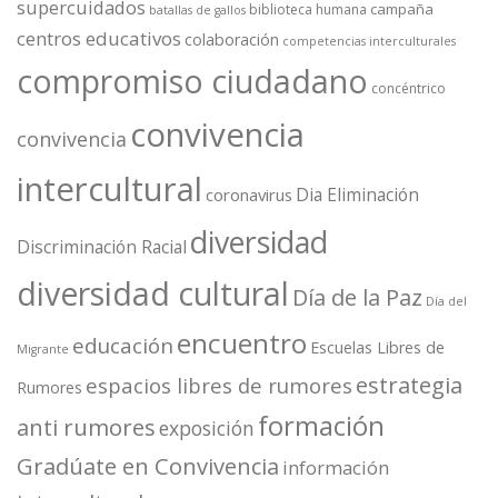
supercuidados
campaña
biblioteca humana
batallas de gallos
centros educativos
colaboración
competencias interculturales
compromiso ciudadano
concéntrico
convivencia
convivencia
intercultural
Dia Eliminación
coronavirus
diversidad
Discriminación Racial
diversidad cultural
Día de la Paz
Día del
encuentro
educación
Escuelas Libres de
Migrante
estrategia
espacios libres de rumores
Rumores
formación
anti rumores
exposición
Gradúate en Convivencia
información