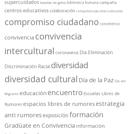
supercuidados
campaña
biblioteca humana
batallas de gallos
centros educativos
colaboración
competencias interculturales
compromiso ciudadano
concéntrico
convivencia
convivencia
intercultural
Dia Eliminación
coronavirus
diversidad
Discriminación Racial
diversidad cultural
Día de la Paz
Día del
encuentro
educación
Escuelas Libres de
Migrante
estrategia
espacios libres de rumores
Rumores
formación
anti rumores
exposición
Gradúate en Convivencia
información