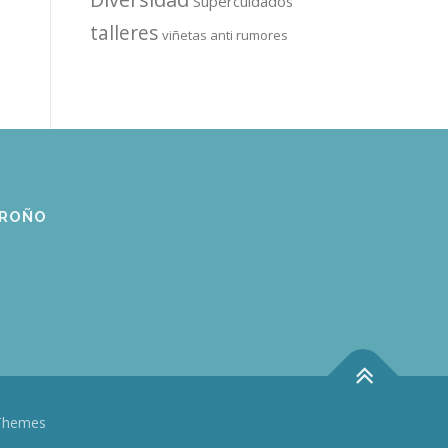
Supercuidados
talleres
viñetas anti rumores
GROÑO
Themes