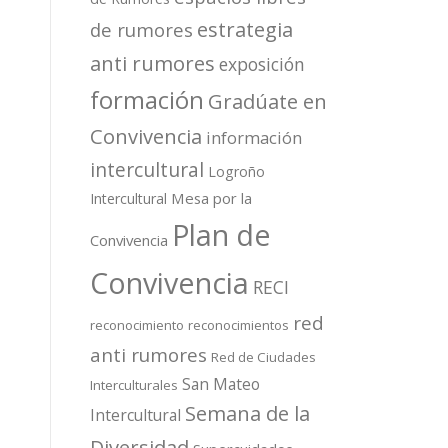
estrategia
de rumores
anti rumores
exposición
formación
Gradúate en
Convivencia
información
intercultural
Logroño
Mesa por la
Intercultural
Plan de
Convivencia
Convivencia
RECI
red
reconocimiento
reconocimientos
anti rumores
Red de Ciudades
San Mateo
Interculturales
Semana de la
Intercultural
Diversidad