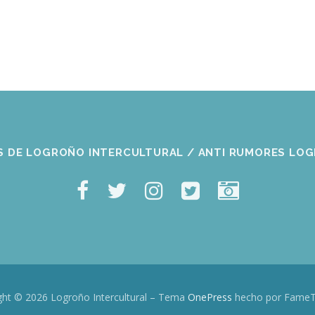
S DE LOGROÑO INTERCULTURAL / ANTI RUMORES LO
ght © 2026 Logroño Intercultural
–
Tema
OnePress
hecho por Fame