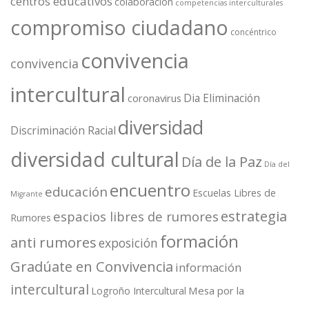
centros educativos
colaboración
competencias interculturales
compromiso ciudadano
concéntrico
convivencia
convivencia
intercultural
Dia Eliminación
coronavirus
diversidad
Discriminación Racial
diversidad cultural
Día de la Paz
Día del
encuentro
educación
Escuelas Libres de
Migrante
estrategia
espacios libres de rumores
Rumores
formación
anti rumores
exposición
Gradúate en Convivencia
información
intercultural
Mesa por la
Logroño Intercultural