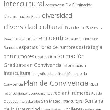
intercultural
Dia Eliminación
coronavirus
diversidad
Discriminación Racial
diversidad cultural
Día de la Paz
Día del
encuentro
educación
Escuelas Libres de
Migrante
estrategia
espacios libres de rumores
Rumores
formación
anti rumores
exposición
Gradúate en Convivencia
información
intercultural
Mesa por la
Logroño Intercultural
Plan de Convivencia
RECI
Convivencia
red anti rumores
reconocimiento
reconocimientos
Red de
Semana
San Mateo Intercultural
Ciudades Interculturales
de la Diversidad
talleres
Supercuidados
viñetas anti