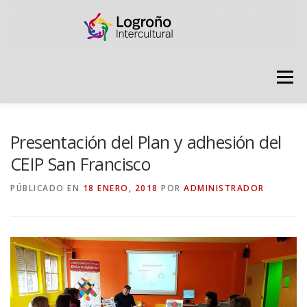
Saltar
contenido
Menú
LOGROÑO INTERCULTURAL
Presentación del Plan y adhesión del
CEIP San Francisco
ESTRATEGIA ANTI RUMORES
PÚBLICADO EN
18 ENERO, 2018
POR
ADMINISTRADOR
GRADÚATE EN CONVIVENCIA
CAMPAÑAS
RECURSOS
PUNTO DE ACOGIDA