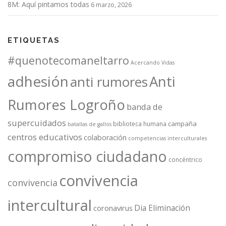
8M: Aquí pintamos todas
6 marzo, 2026
ETIQUETAS
#quenotecomaneltarro
Acercando Vidas
adhesión
Anti
anti rumores
Rumores Logroño
banda de
supercuidados
campaña
biblioteca humana
batallas de gallos
centros educativos
colaboración
competencias interculturales
compromiso ciudadano
concéntrico
convivencia
convivencia
intercultural
Dia Eliminación
coronavirus