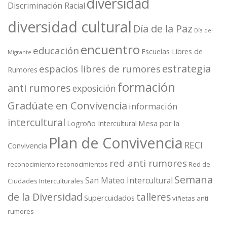
diversidad
Discriminación Racial
diversidad cultural
Día de la Paz
Día del
encuentro
educación
Escuelas Libres de
Migrante
estrategia
espacios libres de rumores
Rumores
formación
anti rumores
exposición
Gradúate en Convivencia
información
intercultural
Mesa por la
Logroño Intercultural
Plan de Convivencia
RECI
Convivencia
red anti rumores
reconocimiento
reconocimientos
Red de
Semana
San Mateo Intercultural
Ciudades Interculturales
de la Diversidad
talleres
Supercuidados
viñetas anti
rumores