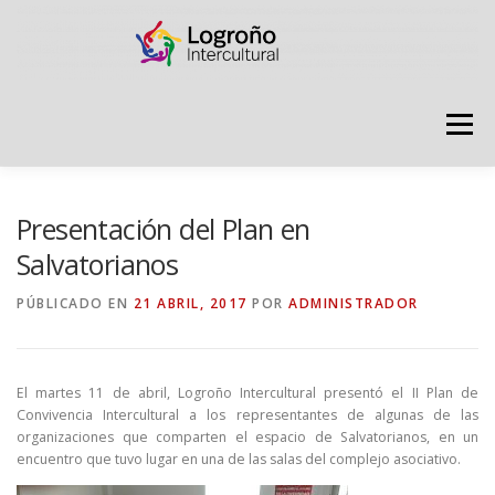
Saltar
contenido
Menú
LOGROÑO INTERCULTURAL
Presentación del Plan en
Salvatorianos
ESTRATEGIA ANTI RUMORES
PÚBLICADO EN
21 ABRIL, 2017
POR
ADMINISTRADOR
GRADÚATE EN CONVIVENCIA
CAMPAÑAS
El martes 11 de abril, Logroño Intercultural presentó el II Plan de
Convivencia Intercultural a los representantes de algunas de las
organizaciones que comparten el espacio de Salvatorianos, en un
RECURSOS
PUNTO DE ACOGIDA
encuentro que tuvo lugar en una de las salas del complejo asociativo.