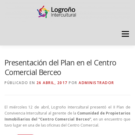
Saltar
contenido
Menú
LOGROÑO INTERCULTURAL
Presentación del Plan en el Centro
Comercial Berceo
ESTRATEGIA ANTI RUMORES
PÚBLICADO EN
26 ABRIL, 2017
POR
ADMINISTRADOR
GRADÚATE EN CONVIVENCIA
CAMPAÑAS
El miércoles 12 de abril, Logroño Intercultural presentó el II Plan de
Convivencia Intercultural al gerente de la
Comunidad de Propietarios
Inmobiliarios del “Centro Comercial Berceo”
, en un encuentro que
RECURSOS
PUNTO DE ACOGIDA
tuvo lugar en una de las oficinas del Centro Comercial.