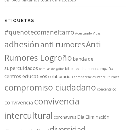
6 marzo, 2026
ETIQUETAS
#quenotecomaneltarro
Acercando Vidas
adhesión
Anti
anti rumores
Rumores Logroño
banda de
supercuidados
campaña
biblioteca humana
batallas de gallos
centros educativos
colaboración
competencias interculturales
compromiso ciudadano
concéntrico
convivencia
convivencia
intercultural
Dia Eliminación
coronavirus
diversidad