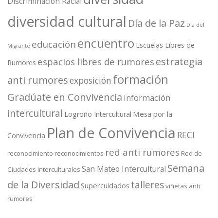
Discriminación Racial
diversidad cultural
Día de la Paz
Día del
encuentro
educación
Escuelas Libres de
Migrante
estrategia
espacios libres de rumores
Rumores
formación
anti rumores
exposición
Gradúate en Convivencia
información
intercultural
Mesa por la
Logroño Intercultural
Plan de Convivencia
RECI
Convivencia
red anti rumores
reconocimiento
reconocimientos
Red de
Semana
San Mateo Intercultural
Ciudades Interculturales
de la Diversidad
talleres
Supercuidados
viñetas anti
rumores