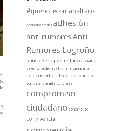
#quenotecomaneltarro
adhesión
Acercando Vidas
Anti
anti rumores
Rumores Logroño
banda de supercuidados
batallas
campaña
biblioteca humana
de gallos
on
centros educativos
colaboración
o,
competencias interculturales
la
compromiso
ciudadano
 y
concéntrico
as
convivencia
convivencia