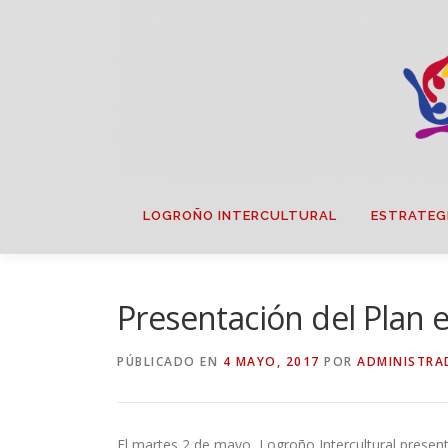
Saltar
contenido
LOGROÑO INTERCULTURAL
ESTRATEG
Presentación del Plan e
PÚBLICADO EN
4 MAYO, 2017
POR
ADMINISTRA
El martes 2 de mayo, Logroño Intercultural presentó