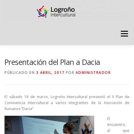
Saltar
contenido
Menú
LOGROÑO INTERCULTURAL
Presentación del Plan a Dacia
PÚBLICADO EN
3 ABRIL, 2017
POR
ADMINISTRADOR
ESTRATEGIA ANTI RUMORES
El sábado 18 de marzo, Logroño Intercultural presentó el II Plan de
GRADÚATE EN CONVIVENCIA
CAMPAÑAS
Convivencia Intercultural a varios integrantes de la Asociación de
Rumanos “Dacia”
El
RECURSOS
PUNTO DE ACOGIDA
encuentro,
al que