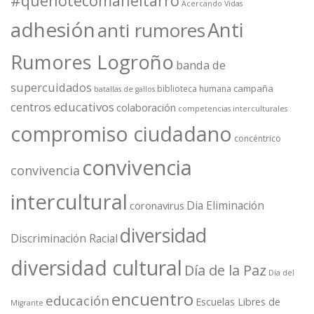
#quenotecomaneltarro
Acercando Vidas
adhesión
Anti
anti rumores
Rumores Logroño
banda de
supercuidados
campaña
biblioteca humana
batallas de gallos
centros educativos
colaboración
competencias interculturales
compromiso ciudadano
concéntrico
convivencia
convivencia
intercultural
Dia Eliminación
coronavirus
diversidad
Discriminación Racial
diversidad cultural
Día de la Paz
Día del
encuentro
educación
Escuelas Libres de
Migrante