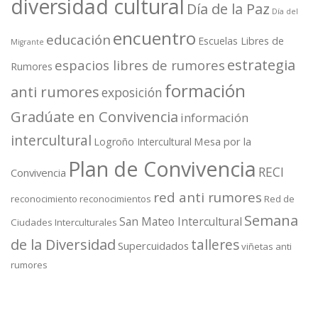
diversidad cultural
Día de la Paz
Día del
encuentro
educación
Escuelas Libres de
Migrante
estrategia
espacios libres de rumores
Rumores
formación
anti rumores
exposición
Gradúate en Convivencia
información
intercultural
Mesa por la
Logroño Intercultural
Plan de Convivencia
RECI
Convivencia
red anti rumores
reconocimiento
reconocimientos
Red de
Semana
San Mateo Intercultural
Ciudades Interculturales
de la Diversidad
talleres
Supercuidados
viñetas anti
rumores