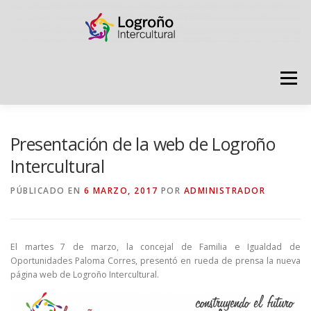
Saltar
contenido
Menú
LOGROÑO INTERCULTURAL
Presentación de la web de Logroño
Intercultural
ESTRATEGIA ANTI RUMORES
PÚBLICADO EN
6 MARZO, 2017
POR
ADMINISTRADOR
GRADÚATE EN CONVIVENCIA
CAMPAÑAS
El martes 7 de marzo, la concejal de Familia e Igualdad de
Oportunidades Paloma Corres, presentó en rueda de prensa la nueva
página web de Logroño Intercultural.
RECURSOS
PUNTO DE ACOGIDA