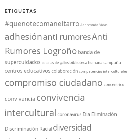
ETIQUETAS
#quenotecomaneltarro
Acercando Vidas
adhesión
Anti
anti rumores
Rumores Logroño
banda de
supercuidados
campaña
biblioteca humana
batallas de gallos
centros educativos
colaboración
competencias interculturales
compromiso ciudadano
concéntrico
convivencia
convivencia
intercultural
Dia Eliminación
coronavirus
diversidad
Discriminación Racial