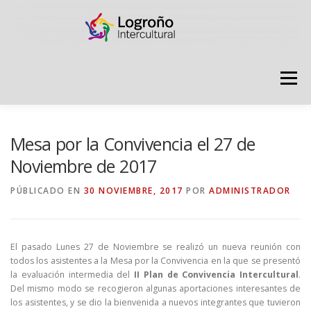
Saltar
contenido
Menú
LOGROÑO INTERCULTURAL
Mesa por la Convivencia el 27 de
Noviembre de 2017
ESTRATEGIA ANTI RUMORES
PÚBLICADO EN
30 NOVIEMBRE, 2017
POR
ADMINISTRADOR
GRADÚATE EN CONVIVENCIA
CAMPAÑAS
El pasado Lunes 27 de Noviembre se realizó un nueva reunión con
todos los asistentes a la Mesa por la Convivencia en la que se presentó
la evaluación intermedia del
II Plan de Convivencia Intercultural
.
RECURSOS
PUNTO DE ACOGIDA
Del mismo modo se recogieron algunas aportaciones interesantes de
los asistentes, y se dio la bienvenida a nuevos integrantes que tuvieron