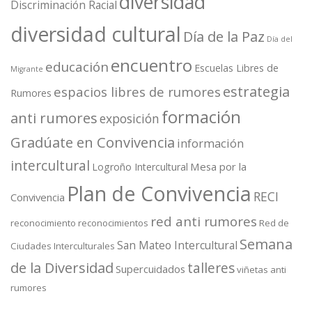
diversidad
Discriminación Racial
diversidad cultural
Día de la Paz
Día del
encuentro
educación
Escuelas Libres de
Migrante
estrategia
espacios libres de rumores
Rumores
formación
anti rumores
exposición
Gradúate en Convivencia
información
intercultural
Mesa por la
Logroño Intercultural
Plan de Convivencia
RECI
Convivencia
red anti rumores
reconocimiento
reconocimientos
Red de
Semana
San Mateo Intercultural
Ciudades Interculturales
de la Diversidad
talleres
Supercuidados
viñetas anti
rumores