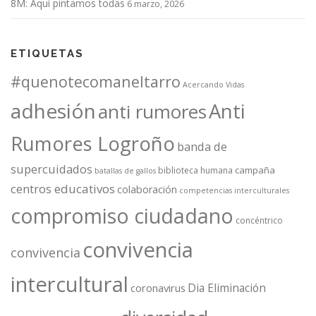
8M: Aquí pintamos todas
6 marzo, 2026
ETIQUETAS
#quenotecomaneltarro
Acercando Vidas
adhesión
Anti
anti rumores
Rumores Logroño
banda de
supercuidados
campaña
biblioteca humana
batallas de gallos
centros educativos
colaboración
competencias interculturales
compromiso ciudadano
concéntrico
convivencia
convivencia
intercultural
Dia Eliminación
coronavirus