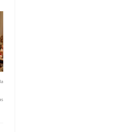
la
as