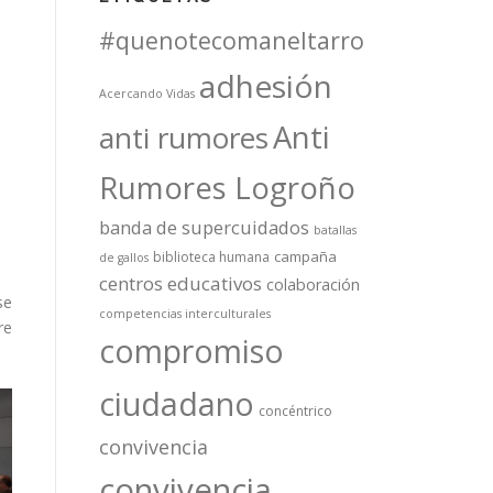
#quenotecomaneltarro
adhesión
Acercando Vidas
Anti
anti rumores
Rumores Logroño
banda de supercuidados
batallas
campaña
biblioteca humana
de gallos
centros educativos
colaboración
se
competencias interculturales
re
compromiso
ciudadano
concéntrico
convivencia
convivencia