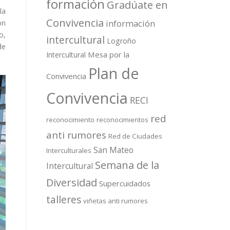
formación
Gradúate en
la
Convivencia
información
on
o,
intercultural
Logroño
de
Mesa por la
Intercultural
Plan de
Convivencia
Convivencia
RECI
red
reconocimiento
reconocimientos
anti rumores
Red de Ciudades
San Mateo
Interculturales
Semana de la
Intercultural
Diversidad
Supercuidados
talleres
viñetas anti rumores