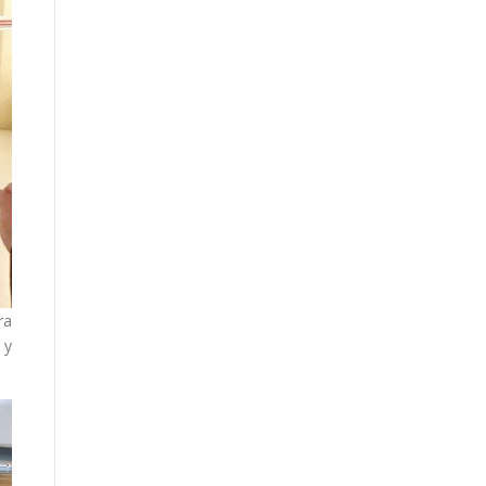
ra
 y