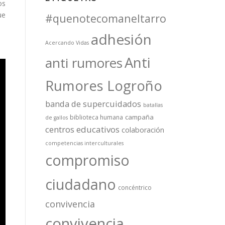
os
ue
#quenotecomaneltarro
adhesión
Acercando Vidas
Anti
anti rumores
Rumores Logroño
banda de supercuidados
batallas
campaña
biblioteca humana
de gallos
centros educativos
colaboración
competencias interculturales
compromiso
ciudadano
concéntrico
convivencia
convivencia