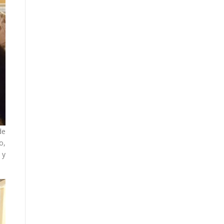
de
o,
 y