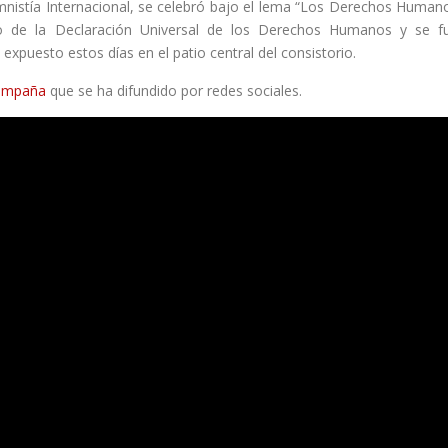
nistía Internacional, se celebró bajo el lema “Los Derechos Human
lo de la Declaración Universal de los Derechos Humanos y se f
xpuesto estos días en el patio central del consistorio.
campaña
que se ha difundido por redes sociales.