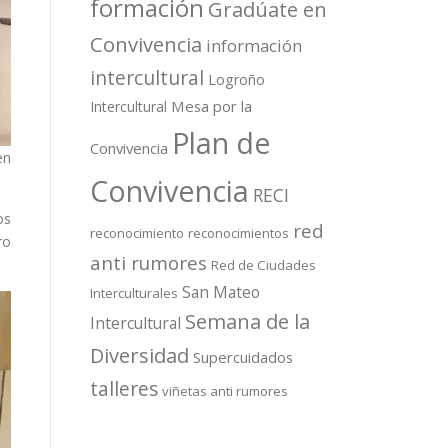
formación
Gradúate en
Convivencia
información
intercultural
Logroño
Mesa por la
Intercultural
Plan de
Convivencia
en
Convivencia
RECI
os
red
reconocimiento
reconocimientos
ro
anti rumores
Red de Ciudades
San Mateo
Interculturales
Semana de la
Intercultural
Diversidad
Supercuidados
talleres
viñetas anti rumores