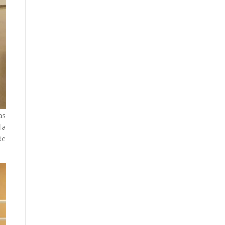
as
la
de