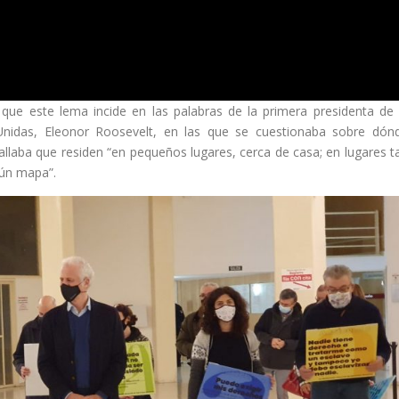
ue este lema incide en las palabras de la primera presidenta de 
idas, Eleonor Roosevelt, en las que se cuestionaba sobre dón
laba que residen “en pequeños lugares, cerca de casa; en lugares t
ún mapa”.