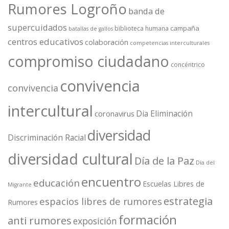
Rumores Logroño
banda de
supercuidados
campaña
biblioteca humana
batallas de gallos
centros educativos
colaboración
competencias interculturales
compromiso ciudadano
concéntrico
convivencia
convivencia
intercultural
Dia Eliminación
coronavirus
diversidad
Discriminación Racial
diversidad cultural
Día de la Paz
Día del
encuentro
educación
Escuelas Libres de
Migrante
estrategia
espacios libres de rumores
Rumores
formación
anti rumores
exposición