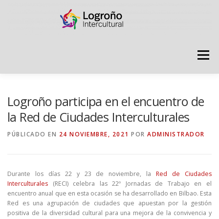
Saltar
contenido
Menú
LOGROÑO INTERCULTURAL
Logroño participa en el encuentro de
la Red de Ciudades Interculturales
ESTRATEGIA ANTI RUMORES
PÚBLICADO EN
24 NOVIEMBRE, 2021
POR
ADMINISTRADOR
GRADÚATE EN CONVIVENCIA
CAMPAÑAS
Durante los días 22 y 23 de noviembre, la
Red de Ciudades
Interculturales
(RECI) celebra las 22º Jornadas de Trabajo en el
encuentro anual que en esta ocasión se ha desarrollado en Bilbao. Esta
RECURSOS
PUNTO DE ACOGIDA
Red es una agrupación de ciudades que apuestan por la gestión
positiva de la diversidad cultural para una mejora de la convivencia y