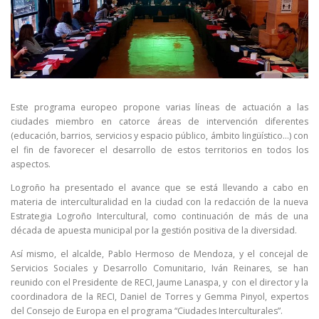
Este programa europeo propone varias líneas de actuación a las
ciudades miembro en catorce áreas de intervención diferentes
(educación, barrios, servicios y espacio público, ámbito lingüístico…) con
el fin de favorecer el desarrollo de estos territorios en todos los
aspectos.
Logroño ha presentado el avance que se está llevando a cabo en
materia de interculturalidad en la ciudad con la redacción de la nueva
Estrategia Logroño Intercultural, como continuación de más de una
década de apuesta municipal por la gestión positiva de la diversidad.
Así mismo, el alcalde, Pablo Hermoso de Mendoza, y el concejal de
Servicios Sociales y Desarrollo Comunitario, Iván Reinares, se han
reunido con el Presidente de RECI, Jaume Lanaspa, y con el director y la
coordinadora de la RECI, Daniel de Torres y Gemma Pinyol, expertos
del Consejo de Europa en el programa “Ciudades Interculturales”.