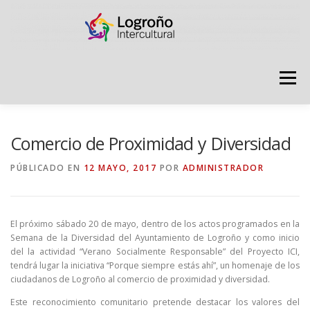
Saltar
contenido
Menú
LOGROÑO INTERCULTURAL
Comercio de Proximidad y Diversidad
PÚBLICADO EN
12 MAYO, 2017
POR
ADMINISTRADOR
ESTRATEGIA ANTI RUMORES
El próximo sábado 20 de mayo, dentro de los actos programados en la
GRADÚATE EN CONVIVENCIA
CAMPAÑAS
Semana de la Diversidad del Ayuntamiento de Logroño y como inicio
del la actividad “Verano Socialmente Responsable” del Proyecto ICI,
tendrá lugar la iniciativa “Porque siempre estás ahí”, un homenaje de los
ciudadanos de Logroño al comercio de proximidad y diversidad.
RECURSOS
PUNTO DE ACOGIDA
Este reconocimiento comunitario pretende destacar los valores del