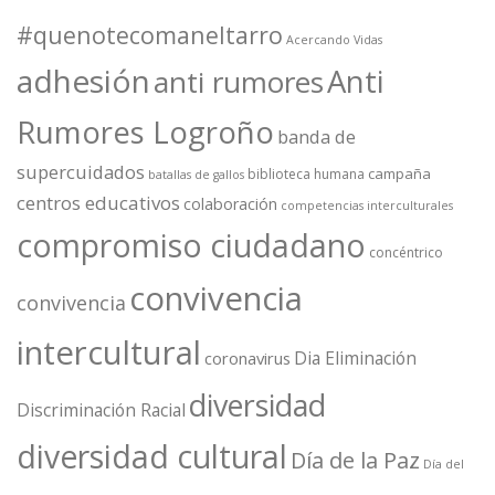
#quenotecomaneltarro
Acercando Vidas
adhesión
Anti
anti rumores
Rumores Logroño
banda de
supercuidados
campaña
biblioteca humana
batallas de gallos
centros educativos
colaboración
competencias interculturales
compromiso ciudadano
concéntrico
convivencia
convivencia
intercultural
Dia Eliminación
coronavirus
diversidad
Discriminación Racial
diversidad cultural
Día de la Paz
Día del