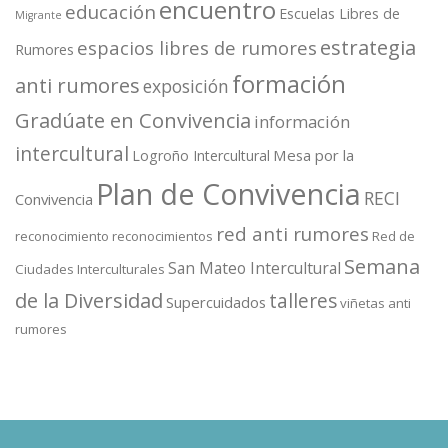
encuentro
educación
Escuelas Libres de
Migrante
estrategia
espacios libres de rumores
Rumores
formación
anti rumores
exposición
Gradúate en Convivencia
información
intercultural
Mesa por la
Logroño Intercultural
Plan de Convivencia
RECI
Convivencia
red anti rumores
reconocimiento
reconocimientos
Red de
Semana
San Mateo Intercultural
Ciudades Interculturales
de la Diversidad
talleres
Supercuidados
viñetas anti
rumores