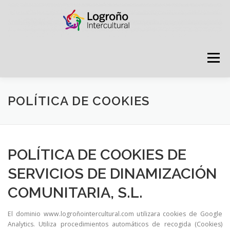
Saltar
contenido
Menú
LOGROÑO INTERCULTURAL
POLÍTICA DE COOKIES
ESTRATEGIA ANTI RUMORES
POLÍTICA DE COOKIES DE
SERVICIOS DE DINAMIZACIÓN
GRADÚATE EN CONVIVENCIA
CAMPAÑAS
COMUNITARIA, S.L.
RECURSOS
PUNTO DE ACOGIDA
El dominio www.logroñointercultural.com utilizara cookies de Google
Analytics. Utiliza procedimientos automáticos de recogida (Cookies)