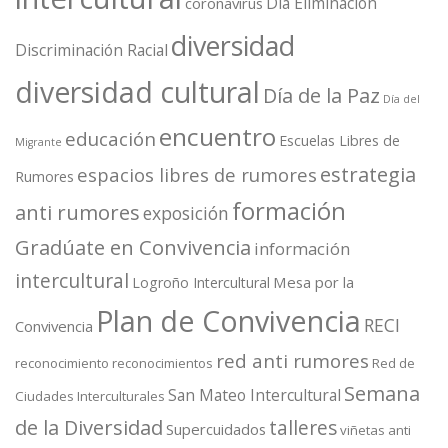
Dia Eliminación
coronavirus
diversidad
Discriminación Racial
diversidad cultural
Día de la Paz
Día del
encuentro
educación
Escuelas Libres de
Migrante
estrategia
espacios libres de rumores
Rumores
formación
anti rumores
exposición
Gradúate en Convivencia
información
intercultural
Mesa por la
Logroño Intercultural
Plan de Convivencia
RECI
Convivencia
red anti rumores
reconocimiento
reconocimientos
Red de
Semana
San Mateo Intercultural
Ciudades Interculturales
de la Diversidad
talleres
Supercuidados
viñetas anti