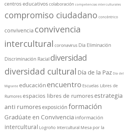
centros educativos
colaboración
competencias interculturales
compromiso ciudadano
concéntrico
convivencia
convivencia
intercultural
Dia Eliminación
coronavirus
diversidad
Discriminación Racial
diversidad cultural
Día de la Paz
Día del
encuentro
educación
Escuelas Libres de
Migrante
estrategia
espacios libres de rumores
Rumores
formación
anti rumores
exposición
Gradúate en Convivencia
información
intercultural
Mesa por la
Logroño Intercultural