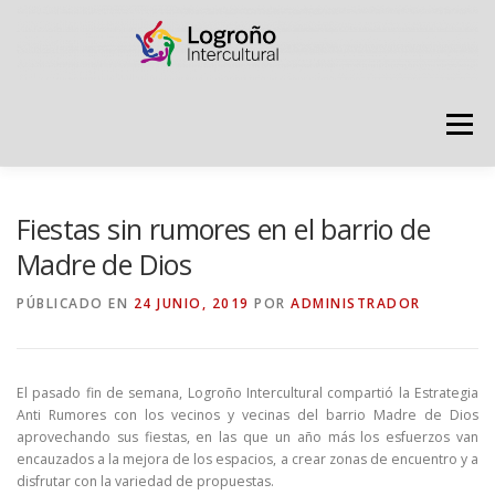
Saltar
contenido
Menú
LOGROÑO INTERCULTURAL
Fiestas sin rumores en el barrio de
Madre de Dios
ESTRATEGIA ANTI RUMORES
PÚBLICADO EN
24 JUNIO, 2019
POR
ADMINISTRADOR
GRADÚATE EN CONVIVENCIA
CAMPAÑAS
El pasado fin de semana, Logroño Intercultural compartió la Estrategia
Anti Rumores con los vecinos y vecinas del barrio Madre de Dios
aprovechando sus fiestas, en las que un año más los esfuerzos van
RECURSOS
PUNTO DE ACOGIDA
encauzados a la mejora de los espacios, a crear zonas de encuentro y a
disfrutar con la variedad de propuestas.