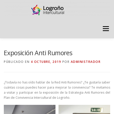
Saltar
contenido
Menú
LOGROÑO INTERCULTURAL
Exposición Anti Rumores
PÚBLICADO EN
4 OCTUBRE, 2019
POR
ADMINISTRADOR
ESTRATEGIA ANTI RUMORES
¿Todavía no has oído hablar de la Red Anti Rumores? ¿Te gustaría saber
GRADÚATE EN CONVIVENCIA
CAMPAÑAS
cuántas cosas puedes hacer para mejorar la convivencia? Te invitamos
a visitar y participar en la exposición de la Estrategia Anti Rumores del
Plan de Convivencia Intercultural de Logroño.
RECURSOS
PUNTO DE ACOGIDA