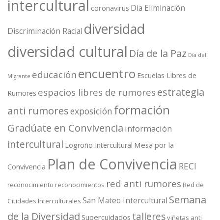
intercultural
Dia Eliminación
coronavirus
diversidad
Discriminación Racial
diversidad cultural
Día de la Paz
Día del
encuentro
educación
Escuelas Libres de
Migrante
estrategia
espacios libres de rumores
Rumores
formación
anti rumores
exposición
Gradúate en Convivencia
información
intercultural
Mesa por la
Logroño Intercultural
Plan de Convivencia
RECI
Convivencia
red anti rumores
reconocimiento
reconocimientos
Red de
Semana
San Mateo Intercultural
Ciudades Interculturales
de la Diversidad
talleres
Supercuidados
viñetas anti