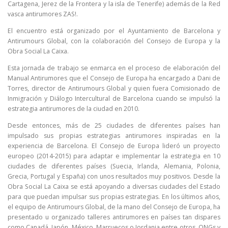
Cartagena, Jerez de la Frontera y la isla de Tenerife) además de la Red
vasca antirumores ZAS!.
El encuentro está organizado por el Ayuntamiento de Barcelona y
Antirumours Global, con la colaboración del Consejo de Europa y la
Obra Social La Caixa.
Esta jornada de trabajo se enmarca en el proceso de elaboración del
Manual Antirumores que el Consejo de Europa ha encargado a Dani de
Torres, director de Antirumours Global y quien fuera Comisionado de
Inmigración y Diálogo Intercultural de Barcelona cuando se impulsó la
estrategia antirumores de la ciudad en 2010.
Desde entonces, más de 25 ciudades de diferentes países han
impulsado sus propias estrategias antirumores inspiradas en la
experiencia de Barcelona. El Consejo de Europa lideró un proyecto
europeo (2014-2015) para adaptar e implementar la estrategia en 10
ciudades de diferentes países (Suecia, Irlanda, Alemania, Polonia,
Grecia, Portugal y España) con unos resultados muy positivos. Desde la
Obra Social La Caixa se está apoyando a diversas ciudades del Estado
para que puedan impulsar sus propias estrategias. En los últimos años,
el equipo de Antirumours Global, de la mano del Consejo de Europa, ha
presentado u organizado talleres antirumores en países tan dispares
como Canadá, Japón, México, Marruecos o Jordania entre otros. ONGs y