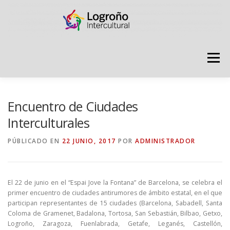
Saltar
contenido
Menú
LOGROÑO INTERCULTURAL
Encuentro de Ciudades
Interculturales
ESTRATEGIA ANTI RUMORES
PÚBLICADO EN
22 JUNIO, 2017
POR
ADMINISTRADOR
GRADÚATE EN CONVIVENCIA
CAMPAÑAS
El 22 de junio en el “Espai Jove la Fontana” de Barcelona, se celebra el
primer encuentro de ciudades antirumores de ámbito estatal, en el que
participan representantes de 15 ciudades (Barcelona, Sabadell, Santa
RECURSOS
PUNTO DE ACOGIDA
Coloma de Gramenet, Badalona, Tortosa, San Sebastián, Bilbao, Getxo,
Logroño, Zaragoza, Fuenlabrada, Getafe, Leganés, Castellón,