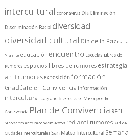
intercultural
Dia Eliminación
coronavirus
diversidad
Discriminación Racial
diversidad cultural
Día de la Paz
Día del
encuentro
educación
Escuelas Libres de
Migrante
estrategia
espacios libres de rumores
Rumores
formación
anti rumores
exposición
Gradúate en Convivencia
información
intercultural
Mesa por la
Logroño Intercultural
Plan de Convivencia
RECI
Convivencia
red anti rumores
reconocimiento
reconocimientos
Red de
Semana
San Mateo Intercultural
Ciudades Interculturales