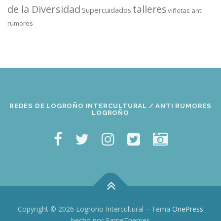
de la Diversidad
talleres
Supercuidados
viñetas anti
rumores
REDES DE LOGROÑO INTERCULTURAL / ANTI RUMORES
LOGROÑO
Copyright © 2026 Logroño Intercultural
–
Tema
OnePress
hecho por FameThemes