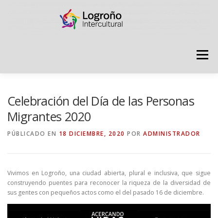
Saltar
contenido
Menú
LOGROÑO INTERCULTURAL
Celebración del Día de las Personas
Migrantes 2020
ESTRATEGIA ANTI RUMORES
PÚBLICADO EN
18 DICIEMBRE, 2020
POR
ADMINISTRADOR
GRADÚATE EN CONVIVENCIA
CAMPAÑAS
Vivimos en Logroño, una ciudad abierta, plural e inclusiva, que sigue
construyendo puentes para reconocer la riqueza de la diversidad de
sus gentes con pequeños actos como el del pasado 16 de diciembre.
RECURSOS
PUNTO DE ACOGIDA