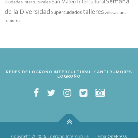
Semana
San Mateo Intercultural
Ciudades Interculturales
de la Diversidad
talleres
Supercuidados
viñetas anti
rumores
REDES DE LOGROÑO INTERCULTURAL / ANTI RUMORES
LOGROÑO
Copyright © 2026 Logroño Intercultural
–
Tema
OnePress