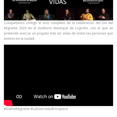
Compartimos contigo el acto completo de la celebración del Día del
Migrante 2020 en el Auditorio Municipal de Logroño, con el que se
pretende acercar un poquito más las vidas de todas las personas que
vivimos en la ciudad.
#DíaDelMigrante #LaDiversidadEnriquece