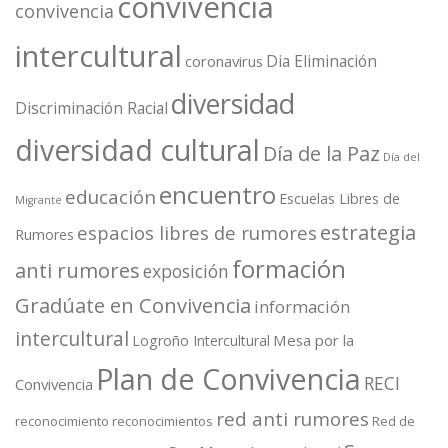
convivencia
convivencia
intercultural
Dia Eliminación
coronavirus
diversidad
Discriminación Racial
diversidad cultural
Día de la Paz
Día del
encuentro
educación
Escuelas Libres de
Migrante
estrategia
espacios libres de rumores
Rumores
formación
anti rumores
exposición
Gradúate en Convivencia
información
intercultural
Mesa por la
Logroño Intercultural
Plan de Convivencia
RECI
Convivencia
red anti rumores
reconocimiento
reconocimientos
Red de