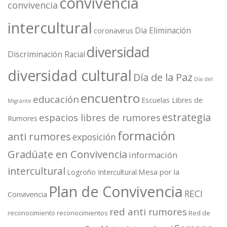
convivencia
convivencia
intercultural
Dia Eliminación
coronavirus
diversidad
Discriminación Racial
diversidad cultural
Día de la Paz
Día del
encuentro
educación
Escuelas Libres de
Migrante
estrategia
espacios libres de rumores
Rumores
formación
anti rumores
exposición
Gradúate en Convivencia
información
intercultural
Mesa por la
Logroño Intercultural
Plan de Convivencia
RECI
Convivencia
red anti rumores
reconocimiento
reconocimientos
Red de