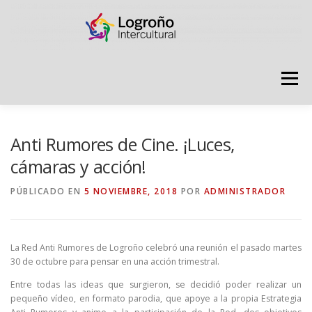
Saltar
contenido
Menú
LOGROÑO INTERCULTURAL
Anti Rumores de Cine. ¡Luces,
cámaras y acción!
ESTRATEGIA ANTI RUMORES
PÚBLICADO EN
5 NOVIEMBRE, 2018
POR
ADMINISTRADOR
GRADÚATE EN CONVIVENCIA
CAMPAÑAS
La Red Anti Rumores de Logroño celebró una reunión el pasado martes
30 de octubre para pensar en una acción trimestral.
Entre todas las ideas que surgieron, se decidió poder realizar un
RECURSOS
PUNTO DE ACOGIDA
pequeño vídeo, en formato parodia, que apoye a la propia Estrategia