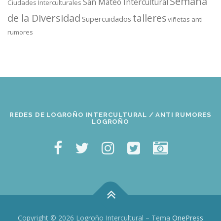
Semana
San Mateo Intercultural
Ciudades Interculturales
de la Diversidad
talleres
Supercuidados
viñetas anti
rumores
REDES DE LOGROÑO INTERCULTURAL / ANTI RUMORES
LOGROÑO
Copyright © 2026 Logroño Intercultural
–
Tema
OnePress