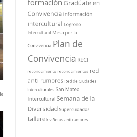
formación
Gradúate en
Convivencia
información
intercultural
Logroño
Mesa por la
Intercultural
Plan de
Convivencia
Convivencia
RECI
red
reconocimiento
reconocimientos
anti rumores
Red de Ciudades
San Mateo
Interculturales
de
Semana de la
Intercultural
Diversidad
Supercuidados
talleres
viñetas anti rumores