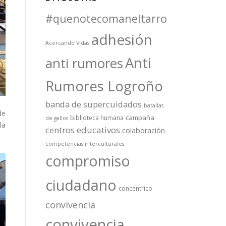
#quenotecomaneltarro
adhesión
Acercando Vidas
Anti
anti rumores
Rumores Logroño
banda de supercuidados
batallas
de
campaña
biblioteca humana
de gallos
la
centros educativos
colaboración
competencias interculturales
compromiso
ciudadano
concéntrico
convivencia
convivencia