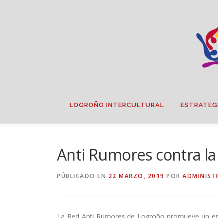
Saltar
contenido
LOGROÑO INTERCULTURAL
ESTRATEG
Anti Rumores contra la 
PÚBLICADO EN
22 MARZO, 2019
POR
ADMINIST
La Red Anti Rumores de Logroño promueve un encu