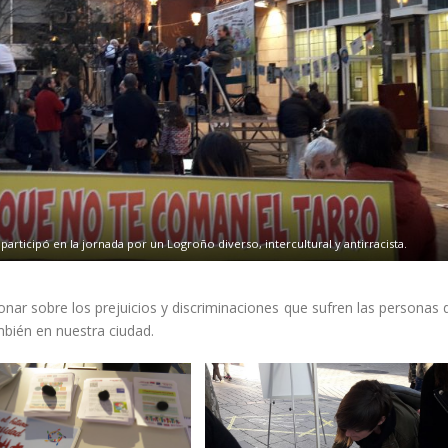
rticipó en la jornada por un Logroño diverso, intercultural y antirracista.
exionar sobre los prejuicios y discriminaciones que sufren las personas 
mbién en nuestra ciudad.