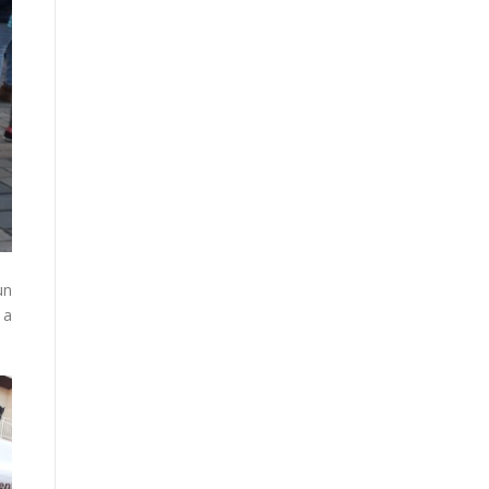
un
 a