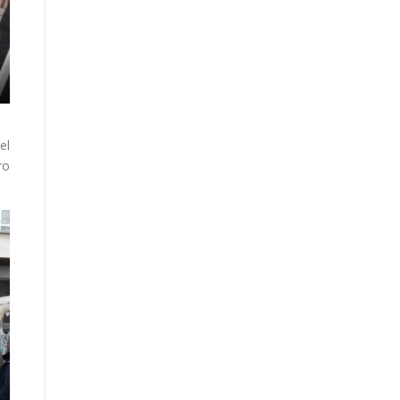
el
ro