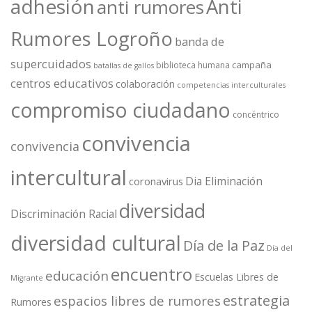
adhesión
Anti
anti rumores
Rumores Logroño
banda de
supercuidados
campaña
biblioteca humana
batallas de gallos
centros educativos
colaboración
competencias interculturales
compromiso ciudadano
concéntrico
convivencia
convivencia
intercultural
Dia Eliminación
coronavirus
diversidad
Discriminación Racial
diversidad cultural
Día de la Paz
Día del
encuentro
educación
Escuelas Libres de
Migrante
estrategia
espacios libres de rumores
Rumores