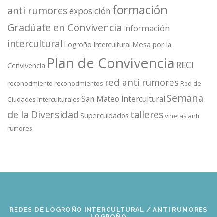
formación
anti rumores
exposición
Gradúate en Convivencia
información
intercultural
Mesa por la
Logroño Intercultural
Plan de Convivencia
RECI
Convivencia
red anti rumores
reconocimiento
reconocimientos
Red de
Semana
San Mateo Intercultural
Ciudades Interculturales
de la Diversidad
talleres
Supercuidados
viñetas anti
rumores
REDES DE LOGROÑO INTERCULTURAL / ANTI RUMORES
LOGROÑO