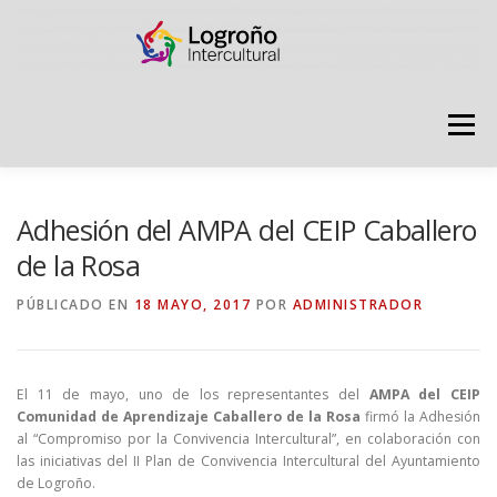
Saltar
contenido
Menú
LOGROÑO INTERCULTURAL
Adhesión del AMPA del CEIP Caballero
de la Rosa
ESTRATEGIA ANTI RUMORES
PÚBLICADO EN
18 MAYO, 2017
POR
ADMINISTRADOR
GRADÚATE EN CONVIVENCIA
CAMPAÑAS
El 11 de mayo, uno de los representantes del
AMPA del CEIP
Comunidad de Aprendizaje Caballero de la Rosa
firmó la Adhesión
al “Compromiso por la Convivencia Intercultural”, en colaboración con
RECURSOS
PUNTO DE ACOGIDA
las iniciativas del II Plan de Convivencia Intercultural del Ayuntamiento
de Logroño.