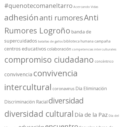
#quenotecomaneltarro
Acercando Vidas
adhesión
Anti
anti rumores
Rumores Logroño
banda de
supercuidados
campaña
biblioteca humana
batallas de gallos
centros educativos
colaboración
competencias interculturales
compromiso ciudadano
concéntrico
convivencia
convivencia
intercultural
Dia Eliminación
coronavirus
diversidad
Discriminación Racial
diversidad cultural
Día de la Paz
Día del
encuentro