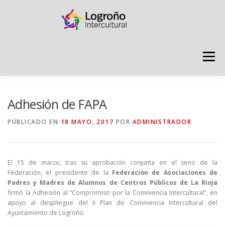
Saltar
contenido
Menú
LOGROÑO INTERCULTURAL
Adhesión de FAPA
PÚBLICADO EN
18 MAYO, 2017
POR
ADMINISTRADOR
ESTRATEGIA ANTI RUMORES
El 15 de marzo, tras su aprobación conjunta en el seno de la
GRADÚATE EN CONVIVENCIA
CAMPAÑAS
Federación, el presidente de la
Federación de Asociaciones de
Padres y Madres de Alumnos de Centros Públicos de La Rioja
firmó la Adhesión al “Compromiso por la Convivencia Intercultural”, en
apoyo al despliegue del II Plan de Convivencia Intercultural del
RECURSOS
PUNTO DE ACOGIDA
Ayuntamiento de Logroño.