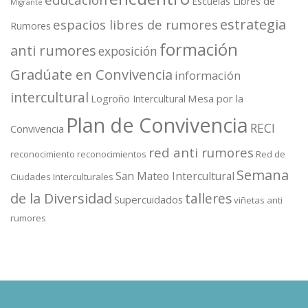
educación
Escuelas Libres de
Migrante
estrategia
espacios libres de rumores
Rumores
formación
anti rumores
exposición
Gradúate en Convivencia
información
intercultural
Mesa por la
Logroño Intercultural
Plan de Convivencia
RECI
Convivencia
red anti rumores
reconocimiento
reconocimientos
Red de
Semana
San Mateo Intercultural
Ciudades Interculturales
de la Diversidad
talleres
Supercuidados
viñetas anti
rumores