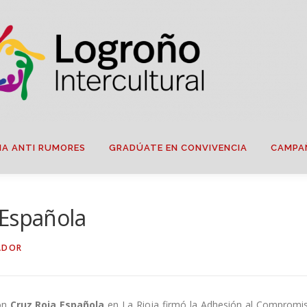
IA ANTI RUMORES
GRADÚATE EN CONVIVENCIA
CAMPA
 Española
ADOR
ión
Cruz Roja Española
en La Rioja firmó la Adhesión al Compromi