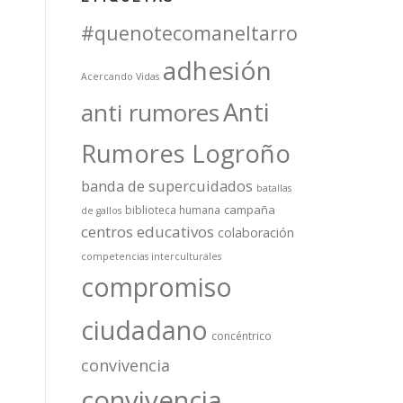
#quenotecomaneltarro
adhesión
Acercando Vidas
Anti
anti rumores
Rumores Logroño
banda de supercuidados
batallas
campaña
biblioteca humana
de gallos
centros educativos
colaboración
competencias interculturales
compromiso
ciudadano
concéntrico
convivencia
convivencia