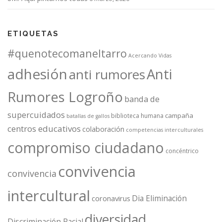
ETIQUETAS
#quenotecomaneltarro
Acercando Vidas
adhesión
Anti
anti rumores
Rumores Logroño
banda de
supercuidados
campaña
biblioteca humana
batallas de gallos
centros educativos
colaboración
competencias interculturales
compromiso ciudadano
concéntrico
convivencia
convivencia
intercultural
Dia Eliminación
coronavirus
diversidad
Discriminación Racial