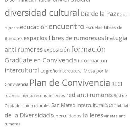
diversidad cultural
Día de la Paz
Día del
encuentro
educación
Escuelas Libres de
Migrante
estrategia
espacios libres de rumores
Rumores
formación
anti rumores
exposición
Gradúate en Convivencia
información
intercultural
Mesa por la
Logroño Intercultural
Plan de Convivencia
RECI
Convivencia
red anti rumores
reconocimiento
reconocimientos
Red de
Semana
San Mateo Intercultural
Ciudades Interculturales
de la Diversidad
talleres
Supercuidados
viñetas anti
rumores