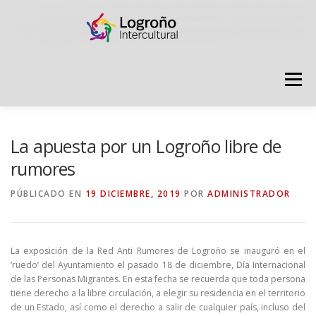
Saltar
contenido
Menú
LOGROÑO INTERCULTURAL
La apuesta por un Logroño libre de
rumores
ESTRATEGIA ANTI RUMORES
PÚBLICADO EN
19 DICIEMBRE, 2019
POR
ADMINISTRADOR
GRADÚATE EN CONVIVENCIA
CAMPAÑAS
La exposición de la Red Anti Rumores de Logroño se inauguró en el
‘ruedo’ del Ayuntamiento el pasado 18 de diciembre, Día Internacional
de las Personas Migrantes. En esta fecha se recuerda que toda persona
RECURSOS
PUNTO DE ACOGIDA
tiene derecho a la libre circulación, a elegir su residencia en el territorio
de un Estado, así como el derecho a salir de cualquier país, incluso del