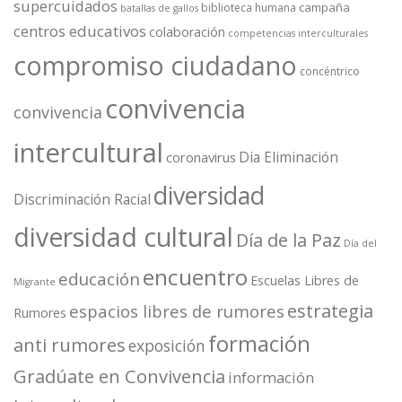
supercuidados
campaña
biblioteca humana
batallas de gallos
centros educativos
colaboración
competencias interculturales
compromiso ciudadano
concéntrico
convivencia
convivencia
intercultural
Dia Eliminación
coronavirus
diversidad
Discriminación Racial
diversidad cultural
Día de la Paz
Día del
encuentro
educación
Escuelas Libres de
Migrante
estrategia
espacios libres de rumores
Rumores
formación
anti rumores
exposición
Gradúate en Convivencia
información