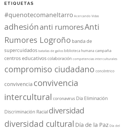
ETIQUETAS
#quenotecomaneltarro
Acercando Vidas
adhesión
Anti
anti rumores
Rumores Logroño
banda de
supercuidados
campaña
biblioteca humana
batallas de gallos
centros educativos
colaboración
competencias interculturales
compromiso ciudadano
concéntrico
convivencia
convivencia
intercultural
Dia Eliminación
coronavirus
diversidad
Discriminación Racial
diversidad cultural
Día de la Paz
Día del