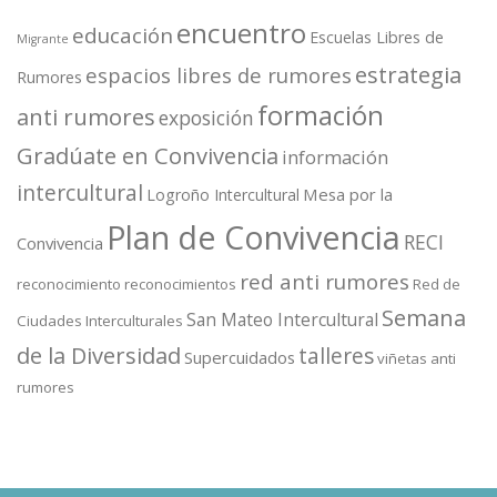
encuentro
educación
Escuelas Libres de
Migrante
estrategia
espacios libres de rumores
Rumores
formación
anti rumores
exposición
Gradúate en Convivencia
información
intercultural
Mesa por la
Logroño Intercultural
Plan de Convivencia
RECI
Convivencia
red anti rumores
reconocimiento
reconocimientos
Red de
Semana
San Mateo Intercultural
Ciudades Interculturales
de la Diversidad
talleres
Supercuidados
viñetas anti
rumores