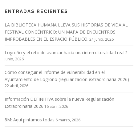
a
ENTRADAS RECIENTES
c
i
LA BIBLIOTECA HUMANA LLEVA SUS HISTORIAS DE VIDA AL
ó
FESTIVAL CONCÉNTRICO: UN MAPA DE ENCUENTROS
n
IMPROBABLES EN EL ESPACIO PÚBLICO.
24 junio, 2026
d
Logroño y el reto de avanzar hacia una interculturalidad real
e
3
junio, 2026
e
n
Cómo conseguir el Informe de vulnerabilidad en el
t
Ayuntamiento de Logroño (regularización extraordinaria 2026)
r
22 abril, 2026
a
Información DEFINITIVA sobre la nueva Regularización
d
Extraordinaria 2026
16 abril, 2026
a
s
8M: Aquí pintamos todas
6 marzo, 2026