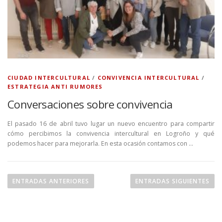
CIUDAD INTERCULTURAL
/
CONVIVENCIA INTERCULTURAL
/
ESTRATEGIA ANTI RUMORES
Conversaciones sobre convivencia
El pasado 16 de abril tuvo lugar un nuevo encuentro para compartir
cómo percibimos la convivencia intercultural en Logroño y qué
podemos hacer para mejorarla. En esta ocasión contamos con …
N
a
ENTRADAS ANTERIORES
ENTRADAS SIGUIENTES
v
e
g